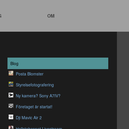
G
OM
Blog
Posta Blomster
Styrelsefotografering
Ny kamera? Sony A7IV?
Företaget är startat!
Dji Mavic Air 2
Hallstahoppet Livestream