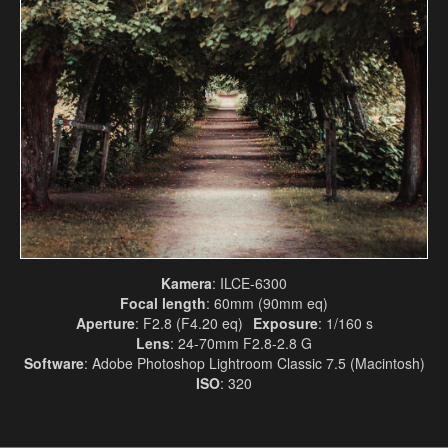
Kamera
: ILCE-6300
Focal length
: 60mm (90mm eq)
Aperture
: F2.8 (F4.20 eq)
Exposure
: 1/160 s
Lens
: 24-70mm F2.8-2.8 G
Software
: Adobe Photoshop Lightroom Classic 7.5 (Macintosh)
ISO
: 320