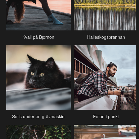
Kväll på Björnön
Hälleskogsbrännan
Sotis under en grävmaskin
Foton i punkt