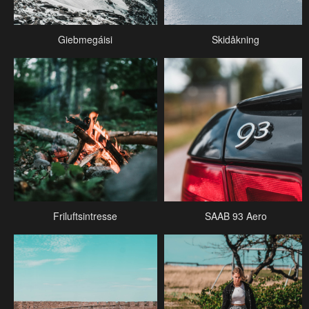
Giebmegáisi
Skidåkning
Friluftsintresse
SAAB 93 Aero