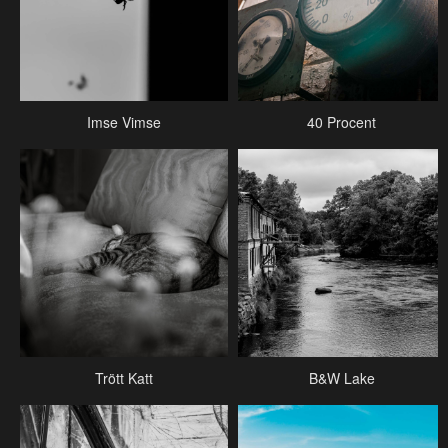
Imse Vimse
40 Procent
Trött Katt
B&W Lake