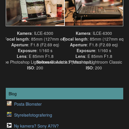
Kamera
: ILCE-6300
Kamera
: ILCE-6300
Focal length
: 85mm (127mm eq)
Focal length
: 85mm (127mm eq)
Aperture
: F1.8 (F2.69 eq)
Aperture
: F1.8 (F2.69 eq)
Exposure
: 1/160 s
Exposure
: 1/160 s
Lens
: E 85mm F1.8
Lens
: E 85mm F1.8
Adobe Photoshop Lightroom Classic 9.3 (Macintosh)
Software
: Adobe Photoshop Lightroom Classic 9.3
ISO
: 200
ISO
: 200
Blog
Posta Blomster
Styrelsefotografering
Ny kamera? Sony A7IV?