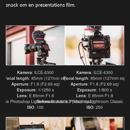
snack om en presentations film.
Kamera
: ILCE-6300
Kamera
: ILCE-6300
Focal length
: 85mm (127mm eq)
Focal length
: 85mm (127mm eq)
Aperture
: F1.8 (F2.69 eq)
Aperture
: F1.8 (F2.69 eq)
Exposure
: 1/1250 s
Exposure
: 1/800 s
Lens
: E 85mm F1.8
Lens
: E 85mm F1.8
Adobe Photoshop Lightroom Classic 9.3 (Macintosh)
Software
: Adobe Photoshop Lightroom Classic 9.3
ISO
: 100
ISO
: 250